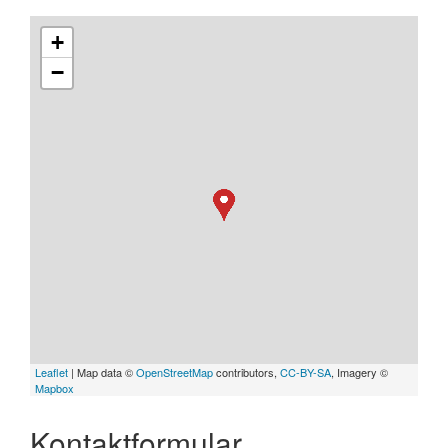
+
−
Leaflet
| Map data ©
OpenStreetMap
contributors,
CC-BY-SA
, Imagery ©
Mapbox
Kontaktformular