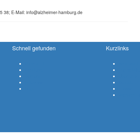
 25 38; E-Mail: info@alzheimer-hamburg.de
Schnell gefunden
Kurzlinks
Ehrenamt
Veranstalt
Beratung
Freizeit&Ku
Demenz
Über uns
Aktuelles
Kontakt
Login
Presse
Werbemitt