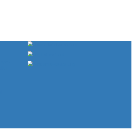
ungen
ltur
el